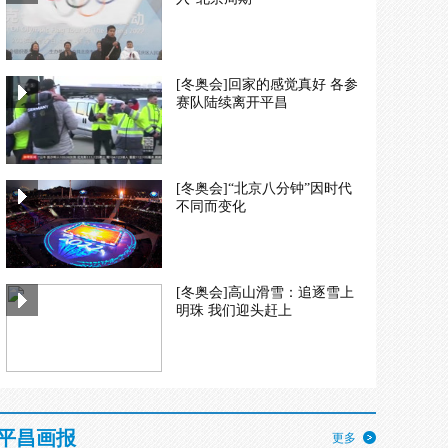
[冬奥会]回家的感觉真好 各参
赛队陆续离开平昌
[冬奥会]“北京八分钟”因时代
不同而变化
[冬奥会]高山滑雪：追逐雪上
明珠 我们迎头赶上
平昌画报
更多