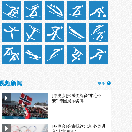
视频新闻
更多
[冬奥会]挪威奖牌多到“心不
安” 德国展示奖牌
[冬奥会]会旗抵达北京 冬奥进
入“北京周期”