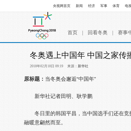
央视网首页
新闻
经济
军事
体育
电
首页
|
回看冬奥
|
赛事
冬奥遇上中国年 中国之家传
2018年02月18日 09:19
来源：
新华社
原标题：
当冬奥会邂逅“中国年”
新华社记者田明、耿学鹏
冬日里的韩国平昌，当中国选手们还在竞
融暖意翩然而至。