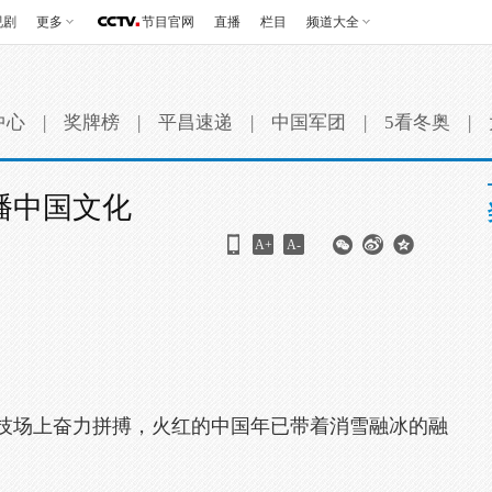
视剧
更多
节目官网
直播
栏目
频道大全
中心
|
奖牌榜
|
平昌速递
|
中国军团
|
5看冬奥
|
播中国文化
A+
A-
技场上奋力拼搏，火红的中国年已带着消雪融冰的融