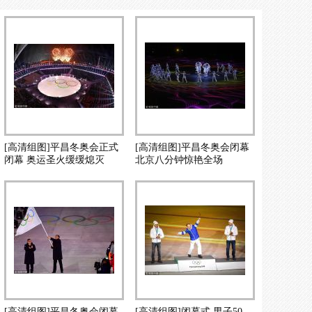
[高清组图]平昌冬奥会正式
[高清组图]平昌冬奥会闭幕
闭幕 奥运圣火缓缓熄灭
北京八分钟惊艳全场
[高清组图]平昌冬奥会闭幕
[高清组图]闭幕式 男子50