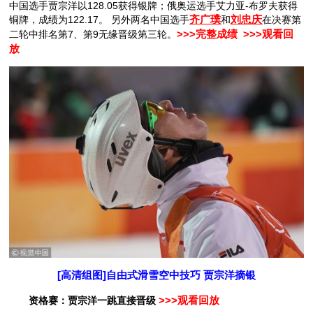
中国选手贾宗洋以128.05获得银牌；俄奥运选手艾力亚-布罗夫获得
铜牌，成绩为122.17。 另外两名中国选手
齐广璞
和
刘忠庆
在决赛第
二轮中排名第7、第9无缘晋级第三轮。
>>>完整成绩
>>>观看回
放
[高清组图]自由式滑雪空中技巧 贾宗洋摘银
资格赛：贾宗洋一跳直接晋级
>>>观看回放