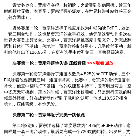
索契冬奥会，贾宗洋夺得一枚铜牌，之后受到伤病困扰，近三年
时间颗粒无收。本赛季，贾宗洋强势爆发，在世界杯崇礼站收获三金
（包含团体）。
资格赛第一轮，贾宗洋选择了难度系数为4.425的bFdFF，这是
一套三周台动作，这也是贾宗洋的拿手好戏，他凭借这套动作多次在
世界大赛登上领奖台。比赛中，贾宗洋起跳高度非常充分，为完成翻
腾和转体打下基础，落地时，贾宗洋控制好重心，几乎纹丝不动，裁
判给他打出了126.55分，在所有选手中位列第三，直接晋级决赛。
决赛第一轮：贾宗洋落地失误 压线晋级
>>>观看回放
决赛第一轮贾宗洋选择了难度系数为4.525的bdFFF动作，三个
F意味着他要翻腾三周，难度非常高，比赛中，贾宗洋的滑行速度非
常快，他空中翻腾打下基础，他的双腿基本持平，没有明显弯曲，空
中姿态无可挑剔，落地的时候，贾宗洋比较顺畅，只是滑行庆祝的时
候意外摔倒，好在成套动作得到了裁判的认可，他以118.55分排名
第九，压线晋级，有惊无险。
决赛第二轮：贾宗洋近乎完美一跳领跑
第二轮9进6，贾宗洋选择了难度系数为4.425的bFdFF动作，这
同样是一套三周台动作，最后要完成一个720度的翻转，出发后，贾