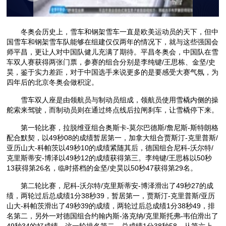
冬奥会历史上，雪车和钢架雪车一直是欧美运动员的天下，但中
国雪车和钢架雪车队能够在组建仅仅两年的情况下，就与这些强国会
师平昌，更让人对中国队健儿充满了期待。平昌冬奥会，中国队在雪
车双人赛获得两张门票，参赛的组合分别是李纯键/王思栋、金坚/史
昊，鉴于实力差距，对于中国选手来说更多的是要感受大赛气氛，为
四年后的北京冬奥会做积淀。
雪车双人座是由领航员与制动员组成，领航员使用雪橇内侧的操
舵索来驾驶，而制动员则在通过终点线后拉闸刹车，让雪橇停下来。
第一轮比赛，拉脱维亚组合奥斯卡-莫尔巴德斯/詹尼斯-斯特朗格
配合默契，以49秒08的成绩暂居第一，加拿大组合贾斯汀-克里普斯/
亚历山大-科帕茨以49秒10的成绩紧随其后，德国组合尼科-沃尔特/
克里斯蒂安-博泽以49秒12的成绩获得第三。李纯键/王思栋以50秒
13获得第26名，临时搭档的金坚/史昊以50秒47获得第29名。
第二轮比赛，尼科-沃尔特/克里斯蒂安-博泽滑出了49秒27的成
绩，两轮过后总成绩1分38秒39，暂居第一，贾斯汀-克里普斯/亚历
山大-科帕茨滑出了49秒39的成绩，两轮过后总成绩1分38秒49，排
名第二，另外一对德国组合约翰内斯-洛克纳/克里斯托弗-韦伯滑出了
49秒34的好成绩，这一轮排名第二，总成绩1分38秒58，从第六上