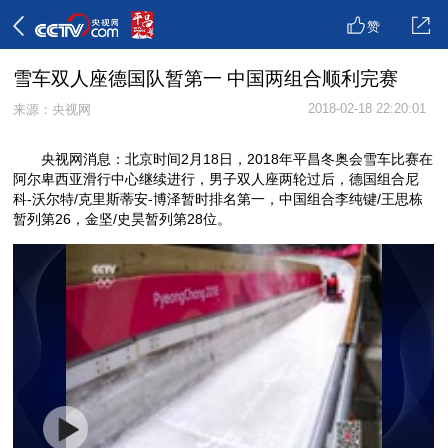
赞
雪车双人座德国队暂第一 中国两组合顺利完赛
2018-02-18 22:20:01
来源：央视网
央视网消息：北京时间2月18日，2018年平昌冬奥会雪车比赛在
阿尔卑西亚滑行中心继续进行，男子双人座两轮过后，德国组合尼
科-沃尔特/克里斯蒂安-博泽暂时排名第一，中国组合李纯键/王思栋
暂列第26，金坚/史昊暂列第28位。