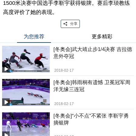
1500米决赛中国选手李靳宇获得银牌。赛后李琰教练
高度评价了她的表现。
分享
为您推荐
更多精彩
[冬奥会]武大靖止步1/4决赛 吉拉德
意外夺冠
2018-02-17
[冬奥会]韩雨桐有遗憾 卫冕冠军周
洋无缘三连冠
2018-02-17
[冬奥会]“小不点”不紧张 李靳宇勇
摘银牌