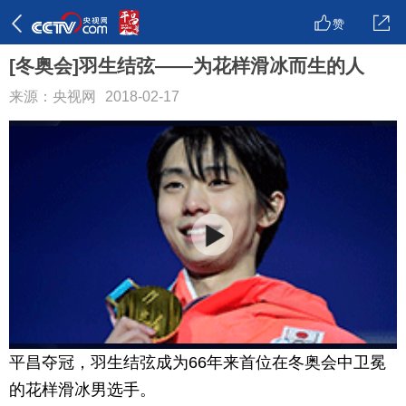
赞
[冬奥会]羽生结弦——为花样滑冰而生的人
来源：央视网
2018-02-17
平昌夺冠，羽生结弦成为66年来首位在冬奥会中卫冕
的花样滑冰男选手。