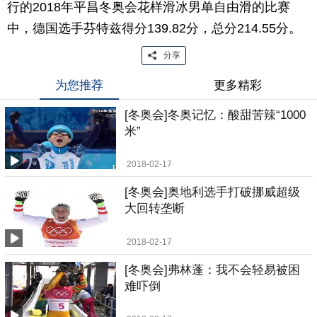
行的2018年平昌冬奥会花样滑冰男单自由滑的比赛
中，德国选手芬特兹得分139.82分，总分214.55分。
分享
为您推荐
更多精彩
[冬奥会]冬奥记忆：酸甜苦辣“1000
米”
2018-02-17
[冬奥会]奥地利选手打破挪威超级
大回转垄断
2018-02-17
[冬奥会]弗林蓬：我不会轻易被困
难吓倒