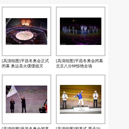
[高清组图]平昌冬奥会正式
[高清组图]平昌冬奥会闭幕
闭幕 奥运圣火缓缓熄灭
北京八分钟惊艳全场
[高清组图]平昌冬奥会闭幕
[高清组图]闭幕式 男子50