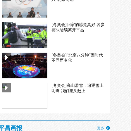
[冬奥会]回家的感觉真好 各参
赛队陆续离开平昌
[冬奥会]“北京八分钟”因时代
不同而变化
[冬奥会]高山滑雪：追逐雪上
明珠 我们迎头赶上
平昌画报
更多