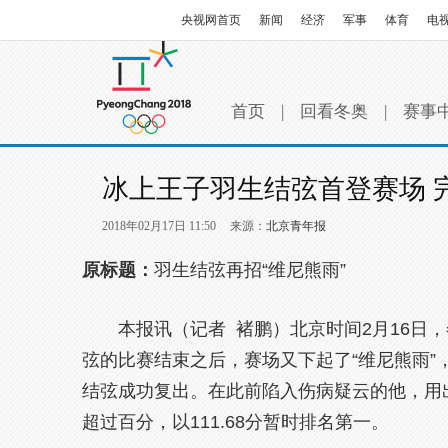
央视网首页
新闻
经济
军事
体育
电
首页
|
回看冬奥
|
赛事
冰上王子羽生结弦首登赛场 
2018年02月17日 11:50
来源：
北京青年报
原标题：
羽生结弦再招“维尼熊雨”
本报讯（记者 褚鹏）北京时间2月16日
弦的比赛结束之后，赛场又下起了“维尼熊雨
结弦成功复出。在此前陷入伤病疑云的他，用
超过百分，以111.68分暂时排名第一。