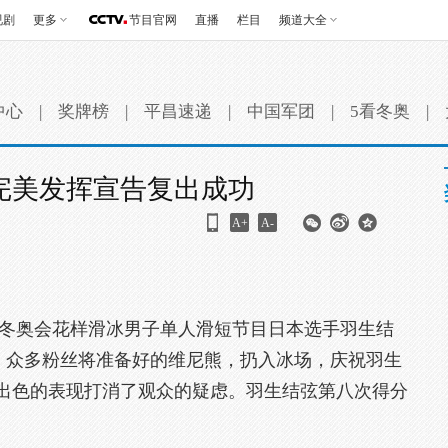
视剧
更多
节目官网
直播
栏目
频道大全
中心
|
奖牌榜
|
平昌速递
|
中国军团
|
5看冬奥
|
完美发挥宣告复出成功
A+
A-
，冬奥会花样滑冰男子单人滑短节目日本选手羽生结
”，众多粉丝将准备好的维尼熊，扔入冰场，庆祝羽生
出色的表现打消了观众的疑虑。羽生结弦第八次得分