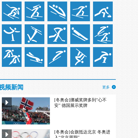
视频新闻
更多
[冬奥会]挪威奖牌多到“心不
安” 德国展示奖牌
[冬奥会]会旗抵达北京 冬奥进
入“北京周期”