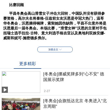
比赛回顾
平昌冬奥会高山滑雪女子冲击大回转，中国队并没有获得参
赛资格，高尔夫名将泰格-伍兹前女友沃恩是夺冠大热门，温哥
华冬奥会，沃恩摘得铜牌，索契她因伤缺阵，平昌不出意外将是
沃恩最后一届冬奥会。本场比赛，“滑雪女神”沃恩的主要对手包
括瑞士选手拉拉-古特、意大利选手格吉亚以及奥地利双姝安娜-
威斯和妮可-施密德多弗尔。
加载全文
更多精彩
[冬奥会]挪威奖牌多到“心不安” 德
国展示奖牌
2-27
[冬奥会]会旗抵达北京 冬奥进入“北
京周期”