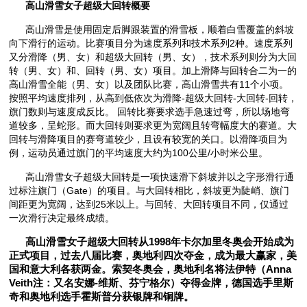
高山滑雪女子超级大回转概要
高山滑雪是使用固定后脚跟装置的滑雪板，顺着白雪覆盖的斜坡
向下滑行的运动。比赛项目分为速度系列和技术系列2种。速度系列
又分滑降（男、女）和超级大回转（男、女），技术系列则分为大回
转（男、女）和、回转（男、女）项目。加上滑降与回转合二为一的
高山滑雪全能（男、女）以及团队比赛，高山滑雪共有11个小项。
按照平均速度排列，从高到低依次为滑降-超级大回转-大回转-回转，
旗门数则与速度成反比。 回转比赛要求选手急速过弯，所以场地弯
道较多，呈蛇形。而大回转则要求更为宽阔且转弯幅度大的赛道。大
回转与滑降项目的赛弯道较少，且设有较宽的关口。以滑降项目为
例，运动员通过旗门的平均速度大约为100公里/小时米公里。
高山滑雪女子超级大回转是一项快速滑下斜坡并以之字形滑行通
过标注旗门（Gate）的项目。与大回转相比，斜坡更为陡峭、旗门
间距更为宽阔，达到25米以上。与回转、大回转项目不同，仅通过
一次滑行决定最终成绩。
高山滑雪女子超级大回转从1998年卡尔加里冬奥会开始成为
正式项目，过去八届比赛，奥地利四次夺金，成为最大赢家，美
国和意大利各获两金。索契冬奥会，奥地利名将法伊特（Anna
Veith注：又名安娜-维斯、芬宁格尔）夺得金牌，德国选手里斯
奇和奥地利选手霍斯普分获银牌和铜牌。