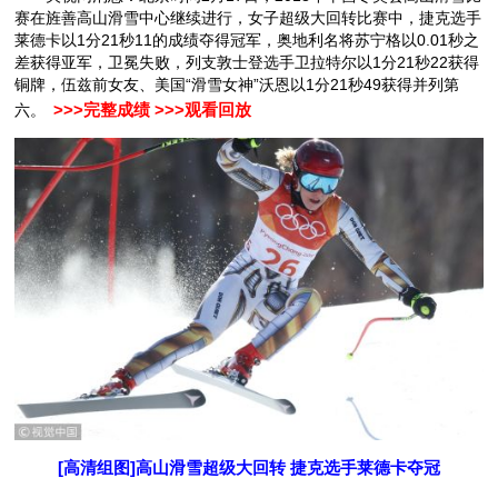
赛在旌善高山滑雪中心继续进行，女子超级大回转比赛中，捷克选手
莱德卡以1分21秒11的成绩夺得冠军，奥地利名将苏宁格以0.01秒之
差获得亚军，卫冕失败，列支敦士登选手卫拉特尔以1分21秒22获得
铜牌，伍兹前女友、美国“滑雪女神”沃恩以1分21秒49获得并列第
六。
>>>完整成绩
>>>观看回放
[高清组图]高山滑雪超级大回转 捷克选手莱德卡夺冠