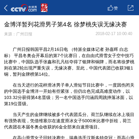
赞
金博洋暂列花滑男子第4名 徐梦桃失误无缘决赛
2018-02-17 10:00:40
来源：广州日报
广州日报韩国平昌2月16日电 （特派全媒体记者 孙嘉晖 白志
标） 平昌冬奥会开幕后的第7个比赛日，在自由式滑雪女子空中技巧
比赛中，中国队选手张鑫和孔凡钰夺得了银牌和铜牌，而名将徐梦桃
则在第2轮出现严重失误，无缘决赛。至此，中国代表团已收获3银1
铜，暂列金牌榜第14位。
在当天进行的花样滑冰男子单人滑短节目比赛中，一度因伤闭关
的中国选手金博洋一开始有些紧张，但仍出色完成高难度动作，以
103.32分获得第4名晋级；另一名中国选手闫涵四周跳摔落冰面，以
第19位晋级。
当天产生的金牌继续被多个代表团瓜分。荷兰队继续在冰上项目
有强势表现，凭借维塞尔在速度滑冰女子5000米比赛中折桂，荷兰
代表团在本届冬奥会收获的6金全部来自速滑项目。
在高山滑雪女子回转决赛中，瑞典选手汉斯多特夺冠；而高山滑