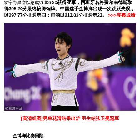
将宇野昌磨以总成绩306.90
获得亚军，西班牙名将费尔南德斯取
得305.24分最终摘得铜牌
。中国选手金博洋出现一次跳跃失误，
以297.77分排名第四；闫涵以213.01分排名第23。
>>>完整成绩
[高清组图]男单花滑结果出炉 羽生结弦卫冕冠军
金博洋比赛回顾