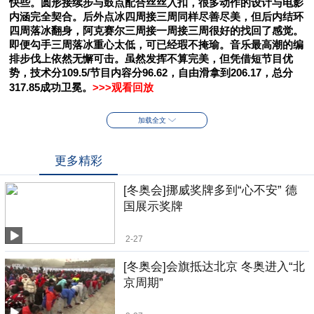
快些。
圆形接续步与鼓点配合丝丝入扣，很多动作的设计与电影
内涵完全契合。后外点冰四周接三周同样尽善尽美，但后内结环
四周落冰翻身，阿克赛尔三周接一周接三周很好的找回了感觉。
即便勾手三周落冰重心太低，可已经瑕不掩瑜。
音乐最高潮的编
排步伐上依然无懈可击。虽然发挥不算完美，但凭借短节目优
势，技术分109.5/节目内容分96.62，自由滑拿到206.17，总分
317.85成功卫冕。
>>>观看回放
加载全文
更多精彩
[冬奥会]挪威奖牌多到“心不安” 德
国展示奖牌
2-27
[冬奥会]会旗抵达北京 冬奥进入“北
京周期”