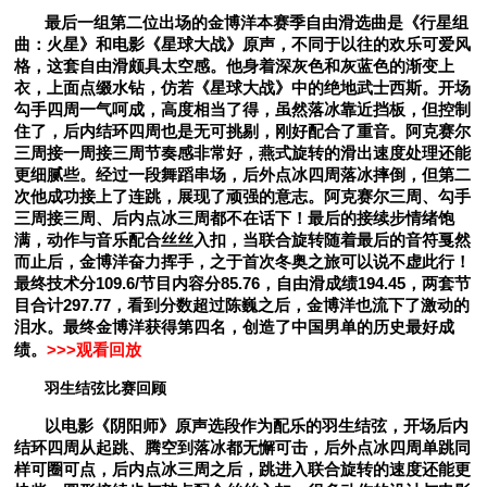
最后一组第二位出场的金博洋本赛季自由滑选曲是《行星组
曲：火星》和电影《星球大战》原声，不同于以往的欢乐可爱风
格，这套自由滑颇具太空感。他身着深灰色和灰蓝色的渐变上
衣，上面点缀水钻，仿若《星球大战》中的绝地武士西斯。
开场
勾手四周一气呵成，高度相当了得，虽然落冰靠近挡板，但控制
住了，后内结环四周也是无可挑剔，刚好配合了重音。阿克赛尔
三周接一周接三周节奏感非常好，燕式旋转的滑出速度处理还能
更细腻些。
经过一段舞蹈串场，后外点冰四周落冰摔倒，但第二
次他成功接上了连跳，展现了顽强的意志。阿克赛尔三周、勾手
三周接三周、后内点冰三周都不在话下！
最后的接续步情绪饱
满，动作与音乐配合丝丝入扣，当联合旋转随着最后的音符戛然
而止后，金博洋奋力挥手，之于首次冬奥之旅可以说不虚此行！
最终技术分109.6/节目内容分85.76，自由滑成绩194.45，两套节
目合计297.77，看到分数超过陈巍之后，金博洋也流下了激动的
泪水。最终金博洋获得第四名，创造了中国男单的历史最好成
绩。
>>>观看回放
羽生结弦比赛回顾
以电影《阴阳师》原声选段作为配乐的羽生结弦，开场后内
结环四周从起跳、腾空到落冰都无懈可击，后外点冰四周单跳同
样可圈可点，后内点冰三周之后，跳进入联合旋转的速度还能更