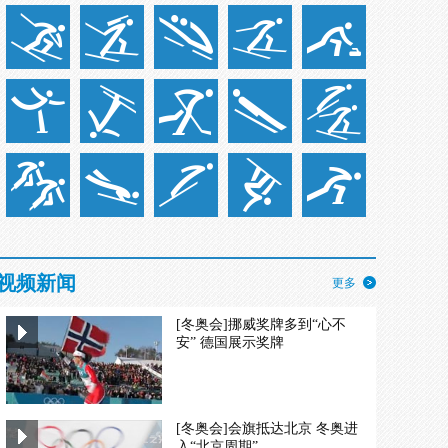
视频新闻
更多
[冬奥会]挪威奖牌多到“心不
安” 德国展示奖牌
[冬奥会]会旗抵达北京 冬奥进
入“北京周期”