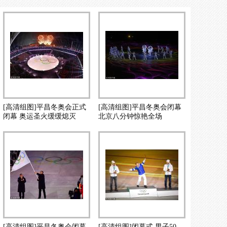
[高清组图]平昌冬奥会正式
[高清组图]平昌冬奥会闭幕
闭幕 奥运圣火缓缓熄灭
北京八分钟惊艳全场
[高清组图]平昌冬奥会闭幕
[高清组图]闭幕式 男子50