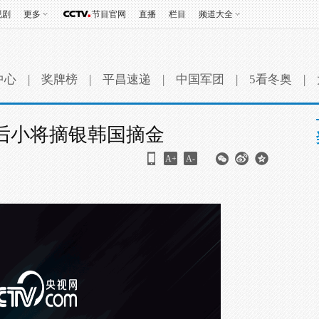
视剧
更多
节目官网
直播
栏目
频道大全
中心
|
奖牌榜
|
平昌速递
|
中国军团
|
5看冬奥
|
00后小将摘银韩国摘金
A+
A-