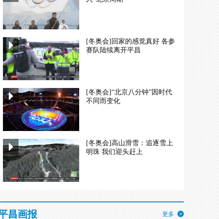
[冬奥会]回家的感觉真好 各参
赛队陆续离开平昌
[冬奥会]“北京八分钟”因时代
不同而变化
[冬奥会]高山滑雪：追逐雪上
明珠 我们迎头赶上
平昌画报
更多