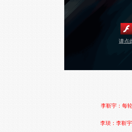
请点此
李靳宇：每轮
李琰：李靳宇