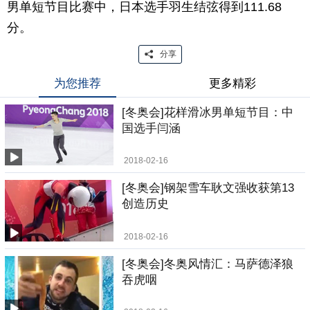
男单短节目比赛中，日本选手羽生结弦得到111.68
分。
分享
为您推荐
更多精彩
[冬奥会]花样滑冰男单短节目：中
国选手闫涵
2018-02-16
[冬奥会]钢架雪车耿文强收获第13
创造历史
2018-02-16
[冬奥会]冬奥风情汇：马萨德泽狼
吞虎咽