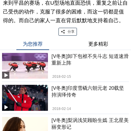
来到平昌的赛场，在U型场地直面恐惧，重复之前让自
己受伤的动作，克服了很多的困难，而这一切都是值
得的。而自己的家人一直在背后默默地支持着自己。
分享
为您推荐
更多精彩
[V冬奥]卸下包袱不失斗志 短道速滑
重新上阵
2018-02-15
[V冬奥]印度雪橇六朝元老 20载坚
持演绎传奇
2018-02-14
[V冬奥]梨涡浅笑顾盼生嫣 王北星美
丽变形记