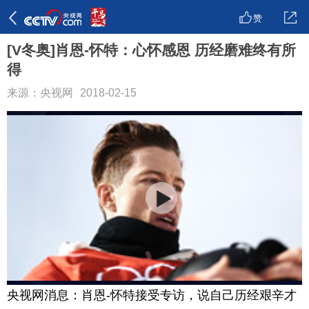
赞
[V冬奥]肖恩-怀特：心怀感恩 历经磨难终有所
得
来源：央视网
2018-02-15
央视网消息：肖恩-怀特接受专访，说自己历经艰辛才