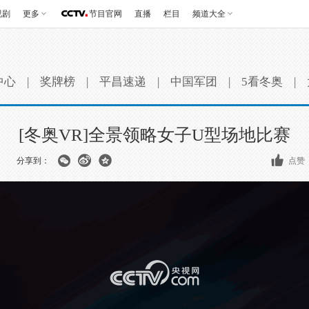
视剧
更多
节目官网
直播
栏目
频道大全
中心
|
奖牌榜
|
平昌速递
|
中国军团
|
5看冬奥
|
[冬奥VR]全景领略女子U型场地比赛
分享到：
点赞