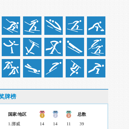
奖牌榜
国家/地区
总数
1.
挪威
14
14
11
39