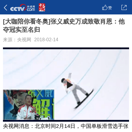
赞
[大咖陪你看冬奥]张义威史万成致敬肖恩：他
夺冠实至名归
来源：央视网
2018-02-14
央视网消息：北京时间2月14日，中国单板滑雪选手张