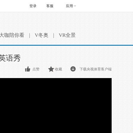
登录
客服
应用
大咖陪你看
|
V冬奥
|
VR全景
狂英语秀
点赞
收藏
下载央视体育客户端