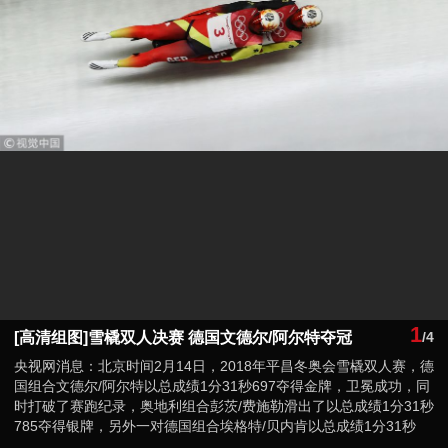
1
[高清组图]雪橇双人决赛 德国文德尔/阿尔特夺冠
/4
央视网消息：北京时间2月14日，2018年平昌冬奥会雪橇双人赛，德
国组合文德尔/阿尔特以总成绩1分31秒697夺得金牌，卫冕成功，同
时打破了赛跑纪录，奥地利组合彭茨/费施勒滑出了以总成绩1分31秒
785夺得银牌，另外一对德国组合埃格特/贝内肯以总成绩1分31秒
987夺得铜牌。