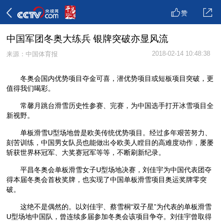
赞
中国军团冬奥大练兵 银牌突破亦显风流
2018-02-14 10:48:38
来源：中国体育报
冬奥会国内优势项目夺金可喜，潜优势项目或短板项目突破，更
值得我们喝彩。
常馨月跳台滑雪历史性参赛、完赛，为中国选手打开冰雪项目全
新视野。
单板滑雪U型场地曾是欧美传统优势项目。经过多年艰苦努力、
刻苦训练，中国男女队员也能做出令欧美人瞠目的高难度动作，屡屡
斩获世界杯冠军、大奖赛冠军等等，不断刷新纪录。
平昌冬奥会单板滑雪女子U型场地决赛，刘佳宇为中国代表团夺
得本届冬奥会首枚奖牌，也实现了中国单板滑雪项目奥运奖牌零突
破。
这绝不是偶然的。以刘佳宇、蔡雪桐“双子星”为代表的单板滑雪
U型场地中国队，曾连续多届参加冬奥会该项目争夺。刘佳宇曾取得