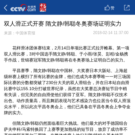
赞
双人滑正式开赛 隋文静/韩聪冬奥赛场证明实力
2018-02-14 11:37:00
来源：中国体育报
花样滑冰团体赛结束，2月14日单项比赛正式拉开帷幕。第一项
双人滑比赛，3对中国选手隋文静/韩聪、于小雨/张昊、彭程/金杨携
手作战，世锦赛冠军隋文静/韩聪将在冬奥赛场上证明自己的实力。
平昌赛季，隋文静/韩聪在中国杯、大奖赛日本大阪站、上海超
级杯赛上横扫了所有比赛的金牌，他们也成为本赛季唯一一对三场国
际比赛的分数都突破了230分大关的双人滑组合，并在日本站自由滑
比赛中以155.10分打破世界纪录，虽然在大奖赛总决赛短节目中稍
有失误，但完美的自由滑使他们获得了亚军。隋文静/韩聪不仅技术
出色、动作质量高，而且舞蹈表现与艺术感染力也位居当今双人滑顶
尖水平，所以此次平昌冬奥会上，他们已具备在平昌冬奥会上争夺金
牌的实力。
但隋文静/韩聪仍然面临着巨大挑战。他们最大的对手德国组合
萨夫申科/马索特换回了上赛季更加熟练的短节目，放弃了成功率不