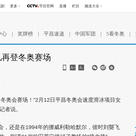
视剧
更多
节目官网
直播
栏目
频道大全
中心
|
奖牌榜
|
平昌速递
|
中国军团
|
5看冬奥
|
儿再登冬奥赛场
A+
A-
了冬奥会赛场！”2月12日平昌冬奥会速度滑冰项目女
对记者说。
，还是在1994年的挪威利勒哈默尔，彼时刘龑飞