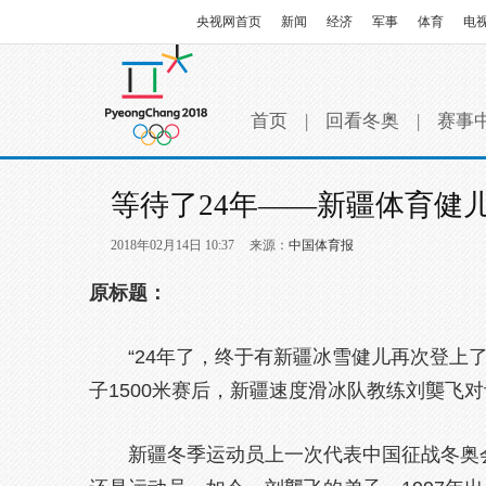
央视网首页
新闻
经济
军事
体育
电
首页
|
回看冬奥
|
赛事
等待了24年——新疆体育健
2018年02月14日 10:37
来源：
中国体育报
原标题：
“24年了，终于有新疆冰雪健儿再次登上
子1500米赛后，新疆速度滑冰队教练刘龑飞
新疆冬季运动员上一次代表中国征战冬奥会