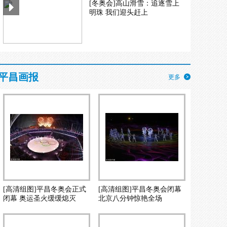
[冬奥会]高山滑雪：追逐雪上
明珠 我们迎头赶上
平昌画报
更多
[高清组图]平昌冬奥会正式
[高清组图]平昌冬奥会闭幕
闭幕 奥运圣火缓缓熄灭
北京八分钟惊艳全场