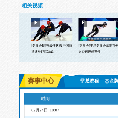
相关视频
[冬奥会]调整最佳状态 中国短
[冬奥会]平昌冬奥会出现首
道速滑迎接决战
兴奋剂违规事件
赛事中心
总赛程
金
时间
02月24日 10:07
02月24日 13:00
越野滑雪