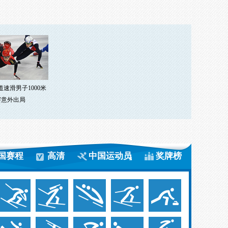
道速滑男子1000米
宇意外出局
国赛程
高清
中国运动员
奖牌榜