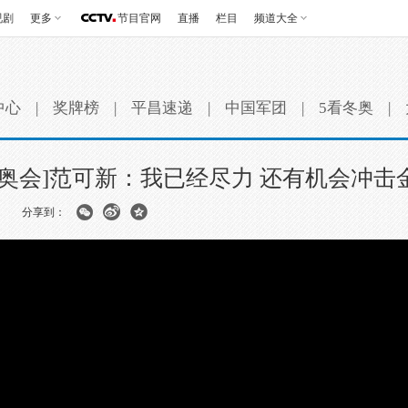
视剧
更多
节目官网
直播
栏目
频道大全
中心
|
奖牌榜
|
平昌速递
|
中国军团
|
5看冬奥
|
冬奥会]范可新：我已经尽力 还有机会冲击
分享到：