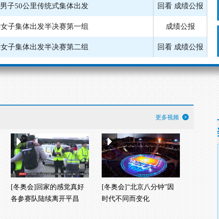
-女子集体出发半决赛第一组
成绩公报
-女子集体出发半决赛第二组
回看
成绩公报
-男子集体出发半决赛第二组
回看
成绩公报
滑冰-女子集体出发决赛
回看
成绩公报
雪车-四人第三轮
回看
成绩公报
-女子30公里传统式集体出发
回看
成绩公报
更多视频
[冬奥会]回家的感觉真好
[冬奥会]“北京八分钟”因
各参赛队陆续离开平昌
时代不同而变化