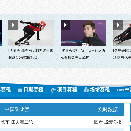
例
[冬奥会]曲春雨：想内道完成
[冬奥会]范可新：我已经尽力
[冬奥会]短
超越 没有把握机会
还有机会冲击金牌
预赛 韩天
牌赛程
日期赛程
项目赛程
场馆赛程
中
中国队比赛
实时数据
雪车-四人第二轮
回看
成绩公报
-男子50公里传统式集体出发
回看
成绩公报