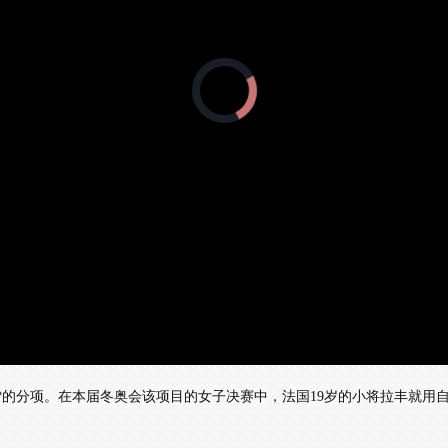
正
在
加
载
视
频
播
放
器。
的分项。在本届冬奥会该项目的女子决赛中，法国19岁的小将拉丰就用