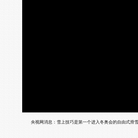
加
载
/
完
成
:
0%
央视网消息：雪上技巧是第一个进入冬奥会的自由式滑雪