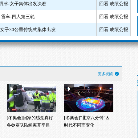
滑冰-女子集体出发决赛
回看
成绩公报
雪车-四人第三轮
回看
成绩公报
-女子30公里传统式集体出发
回看
成绩公报
雪车-四人第二轮
回看
成绩公报
-男子50公里传统式集体出发
回看
成绩公报
-女子集体出发半决赛第一组
成绩公报
更多视频
-女子集体出发半决赛第二组
回看
成绩公报
[冬奥会]回家的感觉真好
[冬奥会]“北京八分钟”因
各参赛队陆续离开平昌
时代不同而变化