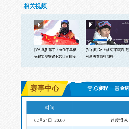
相关视频
[V冬奥]U赢了！刘佳宇单板
[V冬奥]“冰上舒克”萌萌哒 范
摘银实现突破不忘吐舌搞怪
可新决赛值得期待
赛事中心
总赛程
金
时间
02月24日 20:00
速度滑冰