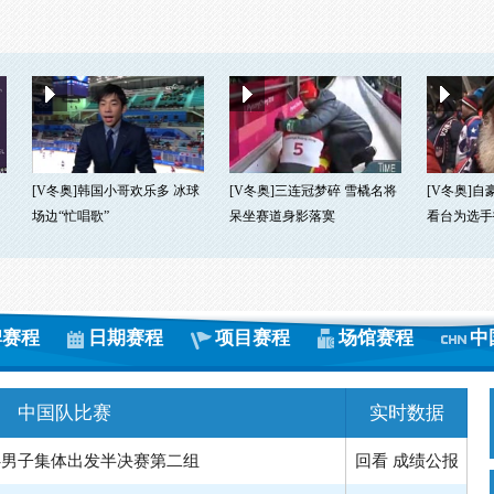
[V冬奥]韩国小哥欢乐多 冰球
[V冬奥]三连冠梦碎 雪橇名将
[V冬奥]自
场边“忙唱歌”
呆坐赛道身影落寞
看台为选手打
牌赛程
日期赛程
项目赛程
场馆赛程
中
中国队比赛
实时数据
-男子集体出发半决赛第二组
回看
成绩公报