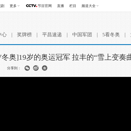
视剧
更多
节目官网
直播
栏目
频道大全
中心
|
奖牌榜
|
平昌速递
|
中国军团
|
5看冬奥
|
[V冬奥]19岁的奥运冠军 拉丰的“雪上变奏曲
分享到：