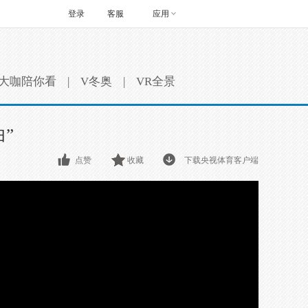
登录
客服
应用
大咖陪你看
|
V冬奥
|
VR全景
”
点赞
收藏
下载央视体育客户端