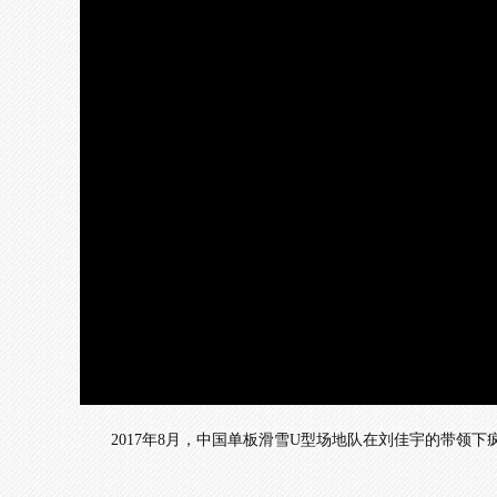
加
载
/
完
成
:
0%
2017年8月，中国单板滑雪U型场地队在刘佳宇的带领