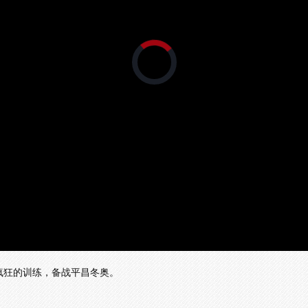
正
在
加
载
视
频
播
放
器。
下疯狂的训练，备战平昌冬奥。