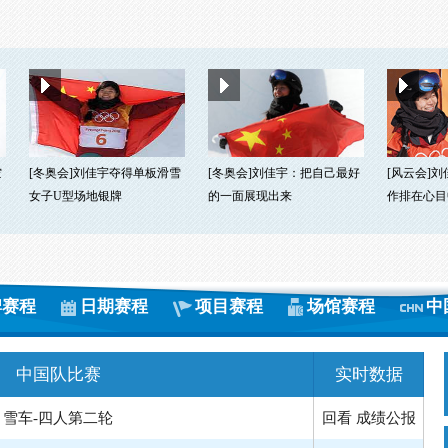
空
[冬奥会]刘佳宇夺得单板滑雪
[冬奥会]刘佳宇：把自己最好
[风云会]
女子U型场地银牌
的一面展现出来
作排在心目
牌赛程
日期赛程
项目赛程
场馆赛程
中
中国队比赛
实时数据
雪车-四人第二轮
回看
成绩公报