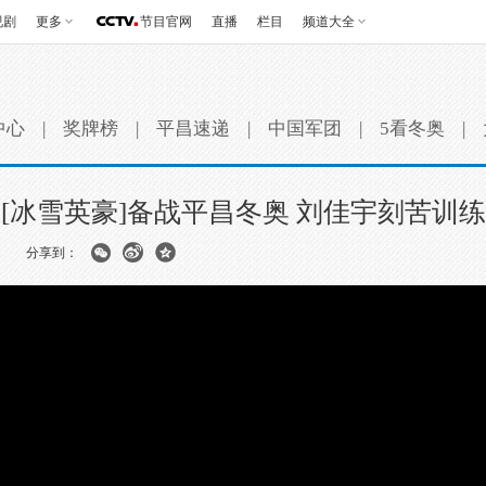
视剧
更多
节目官网
直播
栏目
频道大全
中心
|
奖牌榜
|
平昌速递
|
中国军团
|
5看冬奥
|
[冰雪英豪]备战平昌冬奥 刘佳宇刻苦训练
分享到：