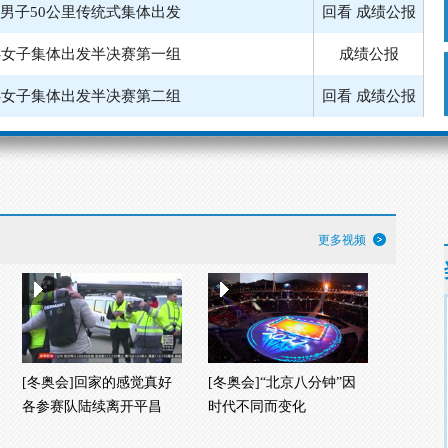
-男子50公里传统式集体出发
回看
成绩公报
-女子集体出发半决赛第一组
成绩公报
-女子集体出发半决赛第二组
回看
成绩公报
-男子集体出发半决赛第二组
回看
成绩公报
滑冰-女子集体出发决赛
回看
成绩公报
雪车-四人第三轮
回看
成绩公报
更多视频
-女子30公里传统式集体出发
回看
成绩公报
[冬奥会]回家的感觉真好
[冬奥会]“北京八分钟”因
各参赛队陆续离开平昌
时代不同而变化