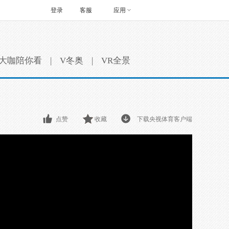
登录
客服
应用
大咖陪你看
|
V冬奥
|
VR全景
点赞
收藏
下载央视体育客户端