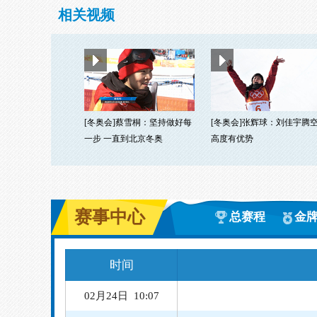
相关视频
[冬奥会]蔡雪桐：坚持做好每
[冬奥会]张辉球：刘佳宇腾
一步 一直到北京冬奥
高度有优势
赛事中心
总赛程
金
时间
02月24日 10:07