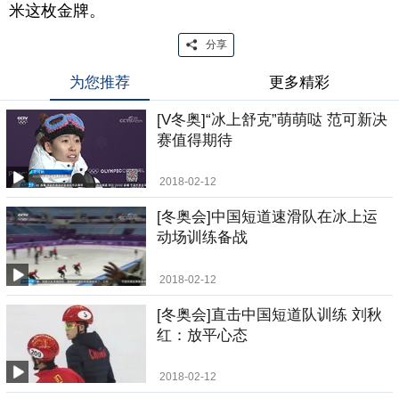
米这枚金牌。
分享
为您推荐
更多精彩
[V冬奥]“冰上舒克”萌萌哒 范可新决
赛值得期待
2018-02-12
[冬奥会]中国短道速滑队在冰上运
动场训练备战
2018-02-12
[冬奥会]直击中国短道队训练 刘秋
红：放平心态
2018-02-12