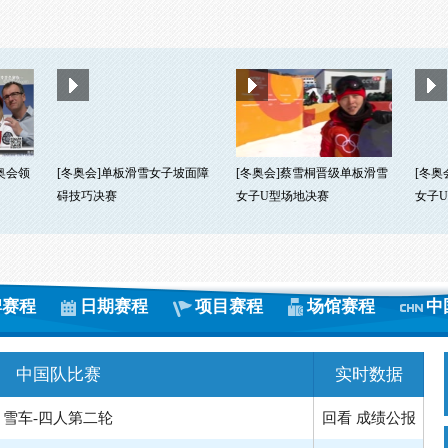
奥会领
[冬奥会]单板滑雪女子坡面障
[冬奥会]蔡雪桐晋级单板滑雪
[冬奥
碍技巧决赛
女子U型场地决赛
女子
雪车-四人第二轮
回看
成绩公报
-男子50公里传统式集体出发
回看
成绩公报
牌赛程
日期赛程
项目赛程
场馆赛程
中
-女子集体出发半决赛第一组
成绩公报
中国队比赛
实时数据
-女子集体出发半决赛第二组
回看
成绩公报
-男子集体出发半决赛第二组
回看
成绩公报