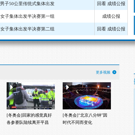
滑冰-女子集体出发决赛
回看
成绩公报
雪车-四人第三轮
回看
成绩公报
-女子30公里传统式集体出发
回看
成绩公报
更多视频
[冬奥会]回家的感觉真好
[冬奥会]“北京八分钟”因
各参赛队陆续离开平昌
时代不同而变化