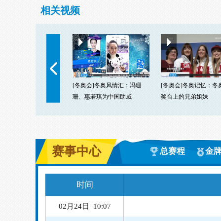
相关视频
[冬奥会]冬奥风情汇：冯珊
[冬奥会]冬奥记忆：冬
珊、惠若琪为中国助威
奖台上的兄弟姐妹
02月24日 10:07
02月24日 13:00
越野滑雪
赛事中心
总赛程
金
02月24日 19:00
速度滑冰
时间
02月24日 19:15
速度滑冰
02月24日 20:00
速度滑冰