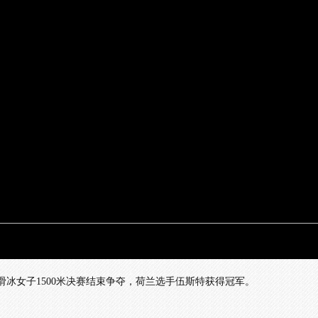
度滑冰女子1500米决赛结束争夺，荷兰选手伍斯特获得冠军。