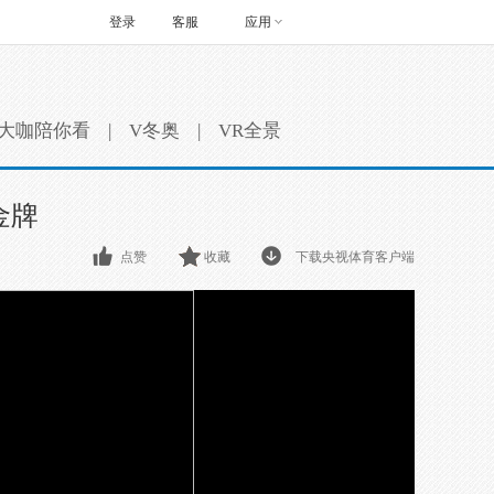
登录
客服
应用
大咖陪你看
|
V冬奥
|
VR全景
金牌
点赞
收藏
下载央视体育客户端