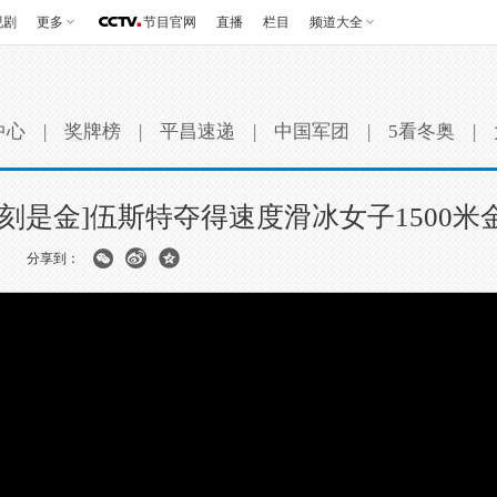
视剧
更多
节目官网
直播
栏目
频道大全
中心
|
奖牌榜
|
平昌速递
|
中国军团
|
5看冬奥
|
此刻是金]伍斯特夺得速度滑冰女子1500米
分享到：