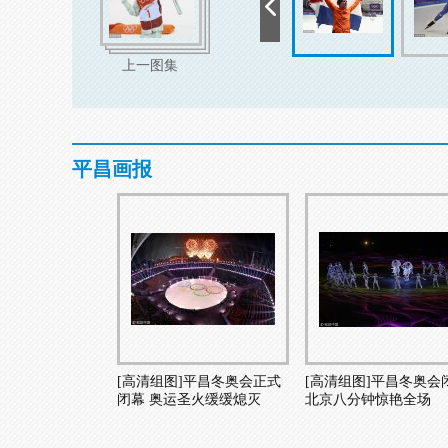
上一图集
平昌画报
[高清组图]平昌冬奥会正式
[高清组图]平昌冬奥会
闭幕 奥运圣火缓缓熄灭
北京八分钟惊艳全场