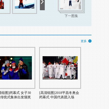
下一图集
更多
清组图]闭幕式 女子30
[高清组图]2018平昌冬奥会
里传统式集体出发颁奖
闭幕式 中国代表团入场