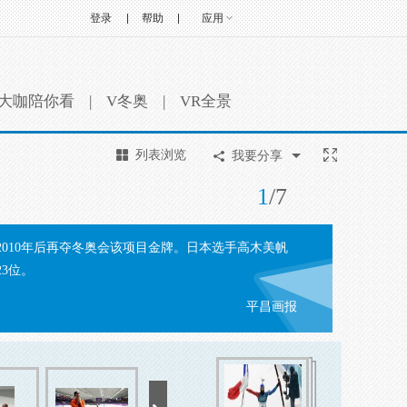
登录
帮助
应用
大咖陪你看
|
V冬奥
|
VR全景
列表浏览
我要分享
1
/
7
继2010年后再夺冬奥会该项目金牌。日本选手高木美帆
3位。
平昌画报