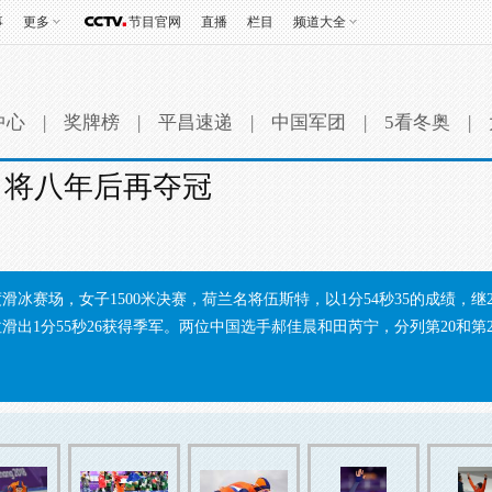
事
更多
节目官网
直播
栏目
频道大全
中心
|
奖牌榜
|
平昌速递
|
中国军团
|
5看冬奥
|
兰名将八年后再夺冠
滑冰赛场，女子1500米决赛，荷兰名将伍斯特，以1分54秒35的成绩，
滑出1分55秒26获得季军。两位中国选手郝佳晨和田芮宁，分列第20和第2