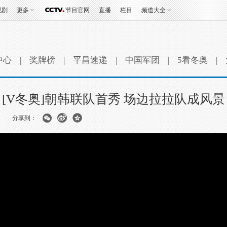
视剧
更多
节目官网
直播
栏目
频道大全
中心
|
奖牌榜
|
平昌速递
|
中国军团
|
5看冬奥
|
[V冬奥]朝韩联队首秀 场边拉拉队成风景
分享到：