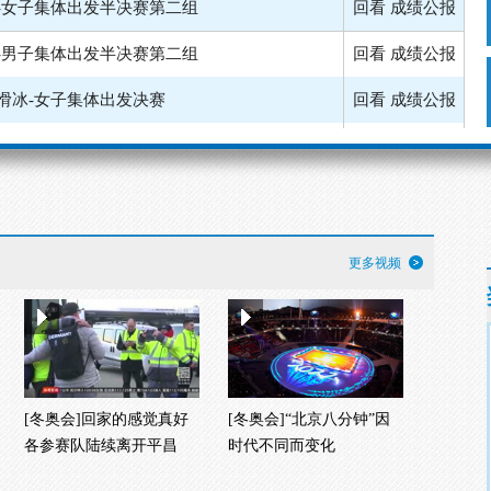
滑冰-女子集体出发决赛
回看
成绩公报
雪车-四人第三轮
回看
成绩公报
-女子30公里传统式集体出发
回看
成绩公报
雪车-四人第二轮
回看
成绩公报
-男子50公里传统式集体出发
回看
成绩公报
-女子集体出发半决赛第一组
成绩公报
更多视频
-女子集体出发半决赛第二组
回看
成绩公报
[冬奥会]回家的感觉真好
[冬奥会]“北京八分钟”因
各参赛队陆续离开平昌
时代不同而变化