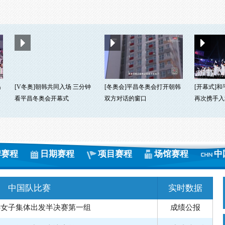
岛
[V冬奥]朝韩共同入场 三分钟
[冬奥会]平昌冬奥会打开朝韩
[开幕式]
看平昌冬奥会开幕式
双方对话的窗口
再次携手入
牌赛程
日期赛程
项目赛程
场馆赛程
中
中国队比赛
实时数据
-男子集体出发半决赛第二组
回看
成绩公报