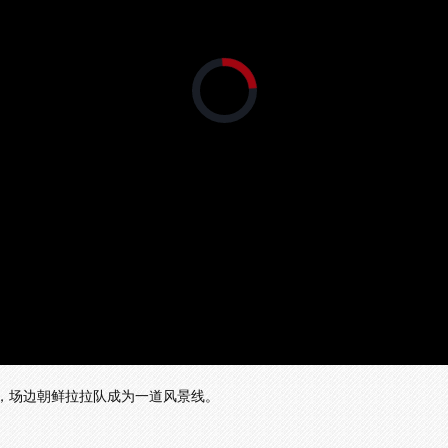
正
在
加
载
视
频
播
放
器。
秀，场边朝鲜拉拉队成为一道风景线。