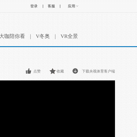
登录
客服
应用
大咖陪你看
|
V冬奥
|
VR全景
点赞
收藏
下载央视体育客户端