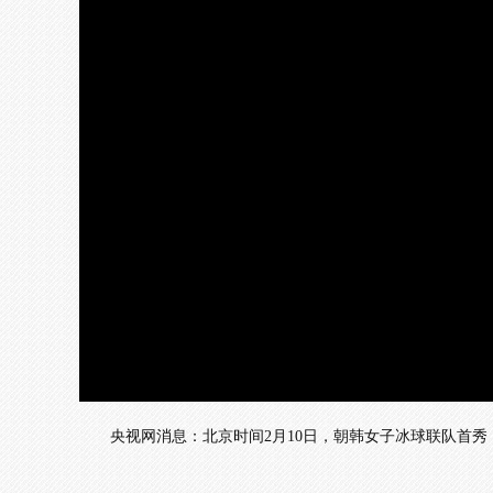
加
载
/
完
成
:
0%
央视网消息：北京时间2月10日，朝韩女子冰球联队首