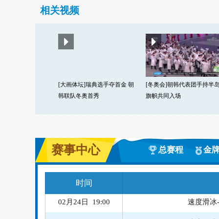
相关视频
[大画体坛]瑞典选手夺首金 朝
[冬奥会]朝韩代表团手持半
韩联队冬奥首秀
旗帜共同入场
赛事中心
总赛程
金
时间
02月24日 20:00
速度滑冰