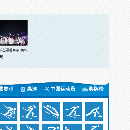
和平心愿暖寒冬 朝韩
场
国赛程
高清
中国运动员
奖牌榜