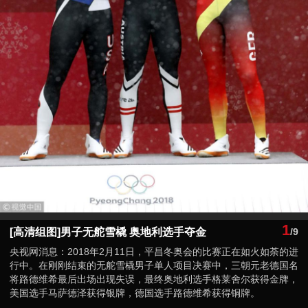
1
[高清组图]男子无舵雪橇 奥地利选手夺金
/9
央视网消息：2018年2月11日，平昌冬奥会的比赛正在如火如荼的进
行中。在刚刚结束的无舵雪橇男子单人项目决赛中，三朝元老德国名
将路德维希最后出场出现失误，最终奥地利选手格莱舍尔获得金牌，
美国选手马萨德泽获得银牌，德国选手路德维希获得铜牌。