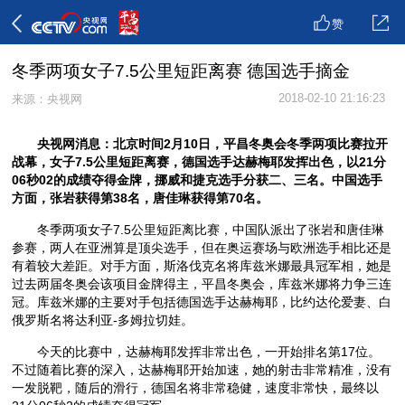
赞
冬季两项女子7.5公里短距离赛 德国选手摘金
2018-02-10 21:16:23
来源：央视网
央视网消息：北京时间2月10日
，平昌冬奥会冬季两项比赛拉开
战幕，女子7.5公里短距离赛，德国选手达赫梅耶发挥出色，以21分
06秒02的成绩夺得金牌，挪威和捷克选手分获二、三名。中国选手
方面，张岩获得第38名，唐佳琳获得第70名。
冬季两项女子7.5公里短距离比赛，中国队派出了张岩和唐佳琳
参赛，两人在亚洲算是顶尖选手，但在奥运赛场与欧洲选手相比还是
有着较大差距。对手方面，斯洛伐克名将库兹米娜最具冠军相，她是
过去两届冬奥会该项目金牌得主，平昌冬奥会，库兹米娜将力争三连
冠。库兹米娜的主要对手包括德国选手达赫梅耶，比约达伦爱妻、白
俄罗斯名将达利亚-多姆拉切娃。
今天的比赛中，达赫梅耶发挥非常出色，一开始排名第17位。
不过随着比赛的深入，达赫梅耶开始加速，她的射击非常精准，没有
一发脱靶，随后的滑行，德国名将非常稳健，速度非常快，最终以