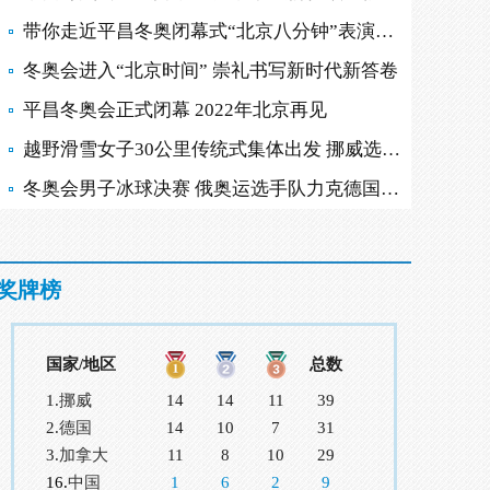
带你走近平昌冬奥闭幕式“北京八分钟”表演现场
冬奥会进入“北京时间” 崇礼书写新时代新答卷
平昌冬奥会正式闭幕 2022年北京再见
越野滑雪女子30公里传统式集体出发 挪威选手摘金
冬奥会男子冰球决赛 俄奥运选手队力克德国队夺金
奖牌榜
国家/地区
总数
1.
挪威
14
14
11
39
2.
德国
14
10
7
31
3.
加拿大
11
8
10
29
16.
中国
1
6
2
9