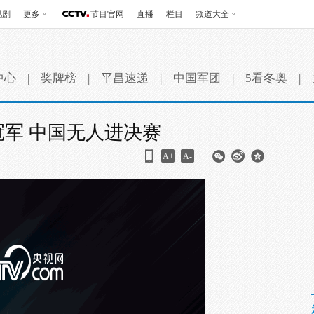
视剧
更多
节目官网
直播
栏目
频道大全
中心
|
奖牌榜
|
平昌速递
|
中国军团
|
5看冬奥
|
冠军 中国无人进决赛
A+
A-