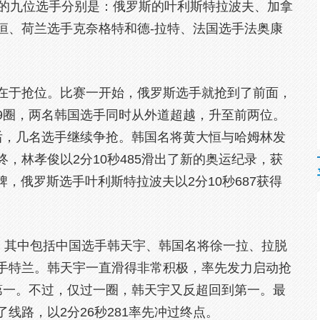
赛的九位选手分别是：俄罗斯的叶利斯特拉波夫、加拿
恒、荷兰选手克奈格特和德-拉特、法国选手法奥康
于抢位。比赛一开始，俄罗斯选手就抢到了前面，
9圈，两名韩国选手同时从外道超越，升至前两位。
后，几名选手继续争抢。韩国名将黄大恒与哈姆林发
，林孝俊以2分10秒485滑出了新的奥运纪录，获
牌，俄罗斯选手叶利斯特拉波夫以2分10秒687获得
。
其中包括中国选手韩天宇、韩国名将徐一拉、拉脱
手特兰。韩天宇一直滑得非常积极，率先发力启动抢
第一。不过，仅过一圈，韩天宇又反超回到第一。最
线路，以2分26秒281率先冲过终点。