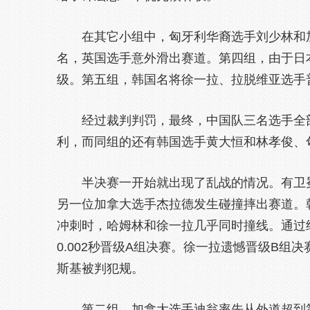
在其它小组中，匈牙利华裔选手刘少林和加
名，英国选手意外滑出赛道。第四组，由于日
级。第五组，韩国名将徐一拉、拉脱维亚选手
经过裁判判罚，最终，中国队三名选手全部
利，而同组的还有韩国选手黄大恒和林孝俊、
半决赛一开始就出现了乱战的情况。有卫冕
另一位加拿大选手杰拉德发生碰撞摔出赛道。
冲刺时，哈姆林和徐一拉几乎同时撞线。通过
0.002秒晋级A组决赛。徐一拉遗憾晋级B组
斯基被判犯规。
第二组，加拿大选手迪翁率先从外道超到第