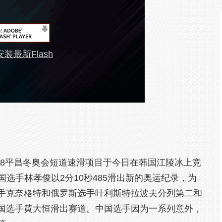
装最新Flash
18平昌冬奥会短道速滑项目于今日在韩国江陵冰上竞
国选手林孝俊以2分10秒485滑出新的奥运纪录，为
手克奈格特和俄罗斯选手叶利斯特拉波夫分列第二和
国选手黄大恒滑出赛道。中国选手因为一系列意外，