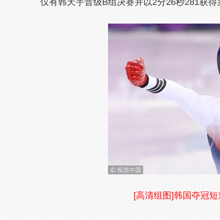
仅有韩天宇晋级B组决赛并以2分26秒281获
[高清组图]韩国夺冠短