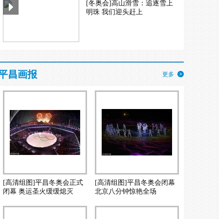
[冬奥会]高山滑雪：追逐雪上
明珠 我们迎头赶上
平昌画报
更多
[高清组图]平昌冬奥会正式
[高清组图]平昌冬奥会闭幕
闭幕 奥运圣火缓缓熄灭
北京八分钟惊艳全场