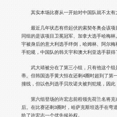
其实本场比赛从一开始对中国队就不太有力
最近几年状态有些起伏的索契冬奥会该项目
同组的是该项目卫冕冠军、加拿大选手哈梅林
宇被身后的意大利选手绊倒，哈姆林、阿尔梅
手犯规，中国队的韩天宇和澳大利亚选手获得
武大靖被分在了第三小组，只有他这个组是
蒂。但韩国选手黄大恒在还剩4圈时超到了第
撞线，但以色列选手贝坎诺夫被判犯规，因此
第六组登场的许宏志前程领先荷兰名将克奈
后。在比赛还剩3圈时，哈萨克斯坦选手在弯
给了许宏志一个优先候补权。