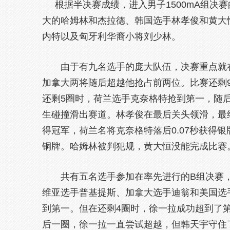
根据半决赛成绩，进入男子1500mA组决
大的哈姆林和杰拉德、韩国选手林孝俊和黄大
内特以及匈牙利华裔小将刘少林。
由于有九名选手的庞大队伍，决赛重点就在
加拿大两将随后超越他抢占前两位。比赛还剩
还剩5圈时，荷兰选手克奈格特抢到第一，随
生碰撞滑出赛道。林孝俊在最后关头领滑，最终
得冠军，荷兰名将克奈格特落后0.07秒获得银
铜牌。哈姆林被判犯规，黄大恒没能完成比赛
共有五名选手参加在率先进行的B组决赛，
维亚选手普基提斯、加拿大选手迪翁和美国选
到第一。但在还剩4圈时，徐一拉成功超到了
后一圈，徐一拉一直尝试超越，但韩天宇守住了