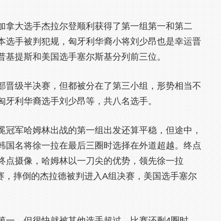
拿大选手杰拉尔登顺利获得了第一组第一和第二
本选手被判犯规，匈牙利华裔小将刘少昂也是幸运晋
普基提斯和美国选手塞尔斯基分列前三位。
晋级半决赛，但都被分在了第三小组，形势相当不
匈牙利华裔选手刘少昂等，共八名选手。
冠军哈姆林出战的第一组出发还算平稳，但途中，
韩国名将徐一拉在最后三圈时选择在外道超越。终点
终点摄像，哈姆林以一刀尖的优势，领先徐一拉
决赛，摔倒的杰拉德被判进入A组决赛，美国选手塞尔
一，但很快就被其他选手超过。比赛还剩4圈时，