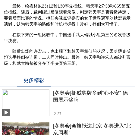
最终，哈梅林以2分12秒130率先撞线。韩天宇2分38秒865第五
位撞线。随后，裁判经过反复观看录像，判定韩天宇是否晋级待定，
要看后面比赛的情况。担任央视点评嘉宾的女子世界冠军刘秋宏表示
遗憾，认为韩天宇的路线和时机把握得非常好，摔倒太可惜了。
在接下来的一组比赛中，中国选手武大靖以小组第三的名次晋级
半决赛。
随后出场的许宏志，也出现了和韩天宇相似的状况，因哈萨克斯
坦选手摔倒被连累，二人同时摔出。最终，韩天宇和许宏志都被判晋
级，和武大靖都被分在了半决赛第三组。
更多精彩
[冬奥会]挪威奖牌多到“心不安” 德
国展示奖牌
2-27
[冬奥会]会旗抵达北京 冬奥进入“北
京周期”