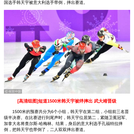
国选手韩天宇被意大利选手带倒，摔出赛道。
[高清组图]短道1500米韩天宇被绊摔出 武大靖晋级
1500米的预赛共分为6个小组，韩天宇在第二组，小组前三名晋
级半决赛。在比赛进行到尾声时，韩天宇位居第二，紧随卫冕冠军、
加拿大名将查尔斯-哈梅林。结果，身后的意大利选手孔福特拉摔
倒，把韩天宇也带倒了，二人双双摔出赛道。