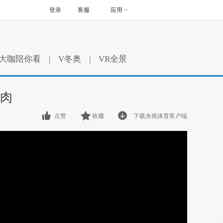
登录
客服
应用
大咖陪你看
|
V冬奥
|
VR全景
肌肉
点赞
收藏
下载央视体育客户端