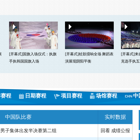
演
[开幕式]国旗入场仪式：执旗
[开幕式]杖鼓擂响全场 舞蹈表
[开幕式]
手执韩国国旗入场
演展现阴阳平衡
克选手执五
牌赛程
日期赛程
项目赛程
场馆赛程
中
中国队比赛
实时数据
-男子集体出发半决赛第二组
回看
成绩公报