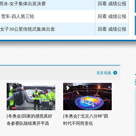
滑冰-女子集体出发决赛
回看
成绩公报
雪车-四人第三轮
回看
成绩公报
-女子30公里传统式集体出发
回看
成绩公报
雪车-四人第二轮
回看
成绩公报
-男子50公里传统式集体出发
回看
成绩公报
-女子集体出发半决赛第一组
成绩公报
更多视频
-女子集体出发半决赛第二组
回看
成绩公报
[冬奥会]回家的感觉真好
[冬奥会]“北京八分钟”因
各参赛队陆续离开平昌
时代不同而变化