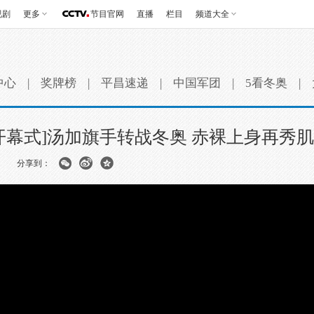
视剧
更多
节目官网
直播
栏目
频道大全
中心
|
奖牌榜
|
平昌速递
|
中国军团
|
5看冬奥
|
开幕式]汤加旗手转战冬奥 赤裸上身再秀
分享到：