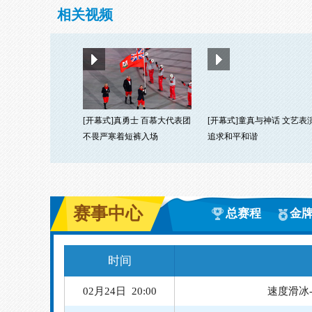
相关视频
[开幕式]真勇士 百慕大代表团
[开幕式]童真与神话 文艺表
不畏严寒着短裤入场
追求和平和谐
赛事中心
总赛程
金
时间
02月24日 20:00
速度滑冰