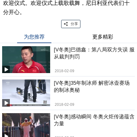
欢迎仪式。欢迎仪式上载歌载舞，尼日利亚代表们十
分开心。
分享
为您推荐
更多精彩
[V冬奥]巴德鑫：第八局双方失误 服
从裁判判罚
2018-02-09
[V冬奥]35年制冰师 解密冰壶赛场
的制冰奥秘
2018-02-09
[V冬奥]感动瞬间 冬奥火炬传递蕴含
力量