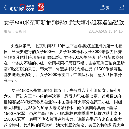
赞
女子500米范可新抽到好签 武大靖小组赛遭遇强敌
2018-02-09 13:14:15
来源：央视网
央视网消息：北京时间2月10日是平昌冬奥短道速滑的第一比赛
日，当天要进行的女子500米、男子1500米和女子3000米接力比赛
的预赛具体排阵现在都已经出炉。女子500米争冠热门范可新预赛分
在一个实力不强的小组，韩雨桐同样局面不错，曲春雨则面临克里斯
蒂和沈石溪的夹击。韩天宇、许宏志和武大靖在男子1500米预赛里
都要遭遇强劲对手。女子3000米接力，中国队和荷兰意大利日本分
在一起。
男子1500米是首日的金牌项目，先分成六个小组预赛，每小组
六人，再进入三个小组的半决赛，最后进行AB组决赛。该项目16年
世锦赛冠军和索契冬奥会亚军-中国选手韩天宇分在第二小组，同组
最大牌选手是33岁的加拿大老将哈梅林，他在索契冬奥会上赢得
1500米冠军，虽然年事已高，但哈梅林在本季世界杯首尔站上拿下
1500米冠军，表明了他依然顶尖的实力。该组选手还有来自加拿大
的哈梅林、比利时的阿尔米、澳大利亚的荣格、美国的特伦和意大利