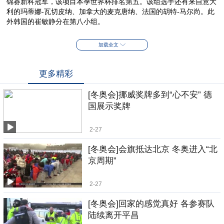
锦赛新科冠军，该项目本季世界杯排名第五。该组选手还有来自意大
利的玛蒂娜-瓦切皮纳、加拿大的麦克唐纳、法国的胡特-马尔尚。此
外韩国的崔敏静分在第八小组。
加载全文
更多精彩
[冬奥会]挪威奖牌多到“心不安” 德
国展示奖牌
2-27
[冬奥会]会旗抵达北京 冬奥进入“北
京周期”
2-27
[冬奥会]回家的感觉真好 各参赛队
陆续离开平昌