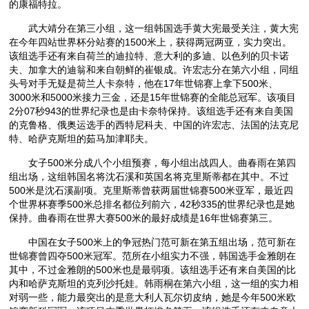
的康福特拉。
武大靖分在第三小组，这一组韩国选手黄大宪最受关注，黄大宪
在今年四站世界杯分站赛的1500米上，获得两冠两亚，实力突出。
该组选手还有来自荷兰的迪拉特、意大利的多迪、以色列的贝卡诺
夫、加拿大的迪翁和来自朝鲜的崔银成。许宏志分在第六小组，同组
头号对手无疑是荷兰人卡奈特，他在17年世锦赛上拿下500米、
3000米和5000米接力三金，还是15年世锦赛的全能总冠军。该项目
2分07秒943的世界纪录也是由卡奈特保持。该组选手还有来自美国
的克鲁格、俄奥运选手的西特尼科夫、中国的许宏志、法国的法克尼
特、哈萨克斯坦的茹马加津耶夫。
女子500米分成八个小组预赛，每小组出战四人。曲春雨在第四
组出场，这组韩国名将沈石溪和英国名将克里斯蒂都在其中。不过
500米是沈石溪副项。克里斯蒂曾获两届世锦赛500米亚军，最近四
个世界杯赛季500米总排名都位列前六，42秒335的世界纪录也是她
保持。曲春雨在世界大赛500米的最好成绩是16年世锦赛第三。
中国在女子500米上的争冠热门范可新在第五组出场，范可新在
世锦赛曾四夺500米冠军。范所在小组实力不强，韩国选手金雅朗在
其中，不过金雅朗的500米也是最弱项。该组选手还有来自美国的比
内和哈萨克斯坦的克列沙托娃。韩雨桐在第六小组，这一组的实力相
对弱一些，能力最突出的是意大利人瓦尔切皮纳，她是今年500米欧