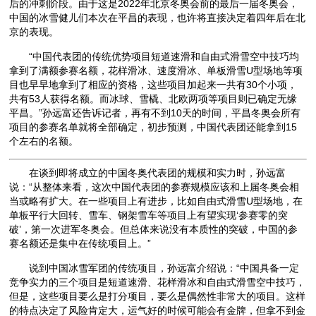
后的冲刺阶段。由于这是2022年北京冬奥会前的最后一届冬奥会，
中国的冰雪健儿们本次在平昌的表现，也许将直接决定着四年后在北
京的表现。
“中国代表团的传统优势项目短道速滑和自由式滑雪空中技巧均
拿到了满额参赛名额，花样滑冰、速度滑冰、单板滑雪U型场地等项
目也早早地拿到了相应的资格，这些项目加起来一共有30个小项，
共有53人获得名额。而冰球、雪橇、北欧两项等项目则已确定无缘
平昌。”孙远富还告诉记者，再有不到10天的时间，平昌冬奥会所有
项目的参赛名单就将全部确定，初步预测，中国代表团还能拿到15
个左右的名额。
在谈到即将成立的中国冬奥代表团的规模和实力时，孙远富
说：“从整体来看，这次中国代表团的参赛规模应该和上届冬奥会相
当或略有扩大。在一些项目上有进步，比如自由式滑雪U型场地，在
单板平行大回转、雪车、钢架雪车等项目上有望实现‘参赛零的突
破’，第一次进军冬奥会。但总体来说没有本质性的突破，中国的参
赛名额还是集中在传统项目上。”
说到中国冰雪军团的传统项目，孙远富介绍说：“中国具备一定
竞争实力的三个项目是短道速滑、花样滑冰和自由式滑雪空中技巧，
但是，这些项目要么是打分项目，要么是偶然性非常大的项目。这样
的特点决定了风险肯定大，运气好的时候可能会有金牌，但拿不到金